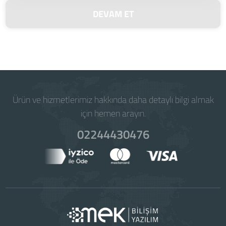
DEVAM ET
Ürün ve hizmetlerimiz hakkında daha detaylı bilgi almak
için hemen arayın.
02244430476