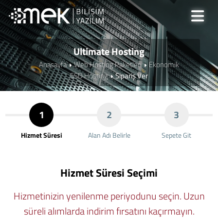
Ultimate Hosting
Anasayfa
Web Hosting Paketleri
Ekonomik
SSD Hosting
Sipariş Ver
1
2
3
Hizmet Süresi
Alan Adı Belirle
Sepete Git
Hizmet Süresi Seçimi
Hizmetinizin yenilenme periyodunu seçin. Uzun
süreli alımlarda indirim fırsatını kaçırmayın.