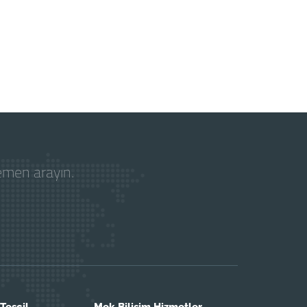
hemen arayın.
Tescil
Mek Bilişim Hizmetler