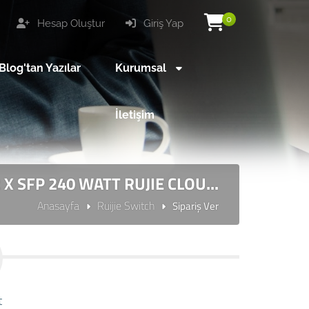
0
Hesap Oluştur
Giriş Yap
Blog'tan Yazılar
Kurumsal
İletişim
X SFP 240 WATT RUJIE CLOU...
Anasayfa
Ruijie Switch
Sipariş Ver
t