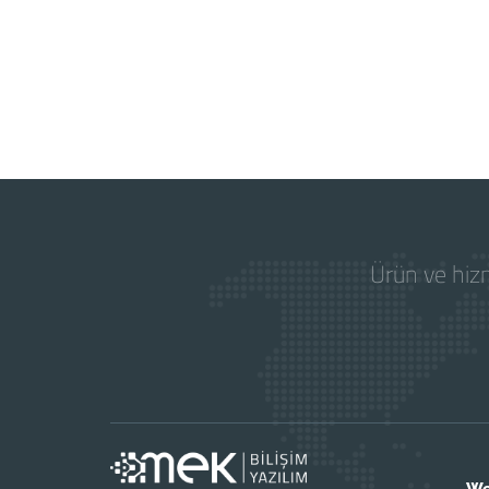
Ürün ve hizm
We