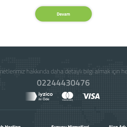
Devam
etlerimiz hakkında daha detaylı bilgi almak için 
02244430476
b Hosting
Sunucu Hizmetleri
Alan Adı 