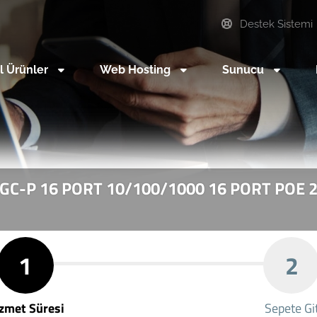
Destek Sistemi
l Ürünler
Web Hosting
Sunucu
GC-P 16 PORT 10/100/1000 16 PORT POE 2 
1
2
zmet Süresi
Sepete Gi